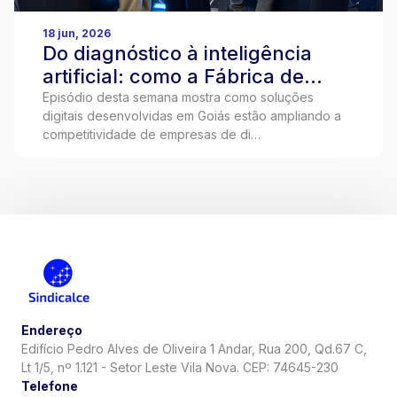
18 jun, 2026
Do diagnóstico à inteligência
artificial: como a Fábrica de
Software do Senai Fatesg ajuda
Episódio desta semana mostra como soluções
digitais desenvolvidas em Goiás estão ampliando a
empresas a inovar
competitividade de empresas de di…
Endereço
Edifício Pedro Alves de Oliveira 1 Andar, Rua 200, Qd.67 C,
Lt 1/5, nº 1.121 - Setor Leste Vila Nova. CEP: 74645-230
Telefone