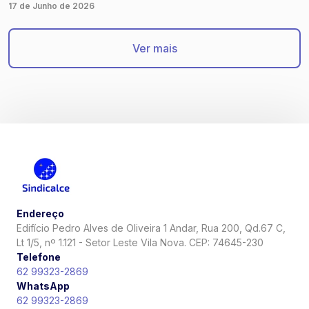
em evento na Fieg
17 de Junho de 2026
Ver mais
Endereço
Edifício Pedro Alves de Oliveira 1 Andar, Rua 200, Qd.67 C,
Lt 1/5, nº 1.121 - Setor Leste Vila Nova. CEP: 74645-230
Telefone
62 99323-2869
WhatsApp
62 99323-2869