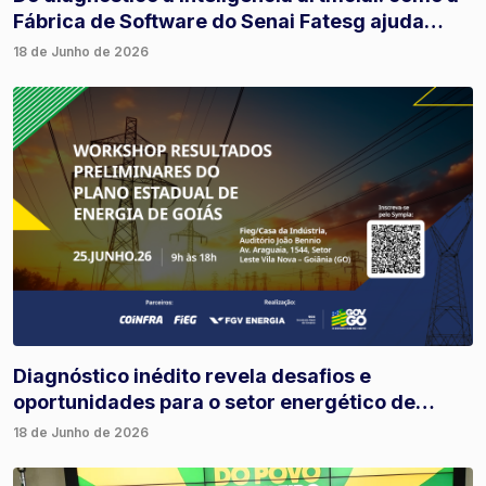
Fábrica de Software do Senai Fatesg ajuda
empresas a inovar
18 de Junho de 2026
Diagnóstico inédito revela desafios e
oportunidades para o setor energético de
Goiás
18 de Junho de 2026