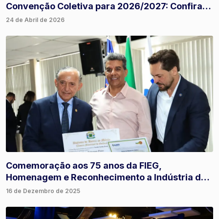
Convenção Coletiva para 2026/2027: Confira
as Mudanças
24 de Abril de 2026
Comemoração aos 75 anos da FIEG,
Homenagem e Reconhecimento a Indústria de
Goiás
16 de Dezembro de 2025