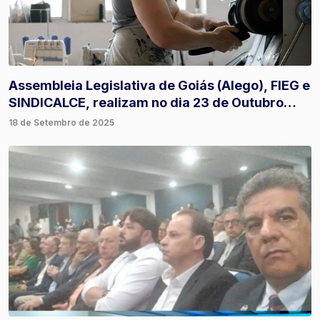
Assembleia Legislativa de Goiás (Alego), FIEG e
SINDICALCE, realizam no dia 23 de Outubro
uma importante homenagem ao Sapateiro.
18 de Setembro de 2025